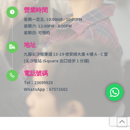
營業時間
​星期一至五:
10:00AM - 10:00PM
星期六:
12:00PM - 8:00PM
星期日:
可預約
地址
九龍尖沙咀樂道 13-19 號安順大廈 4 樓 A - C 室
(尖沙咀站 iSquare 出口徒步 1 分鐘)
電話號碼
Tel：
23699929
WhatsApp：
67572682